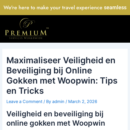
Skip
We're here to make your travel experience
seamless
to
content
Maximaliseer Veiligheid en
Beveiliging bij Online
Gokken met Woopwin: Tips
en Tricks
Leave a Comment
/ By
admin
/
March 2, 2026
Veiligheid en beveiliging bij
online gokken met Woopwin